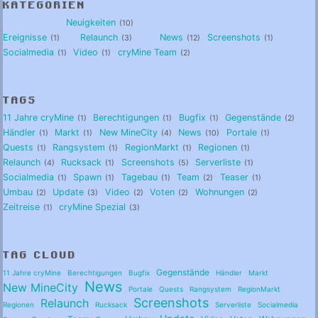
KATEGORIEN
Neuigkeiten
10
Ereignisse
Relaunch
News
Screenshots
1
3
12
1
Socialmedia
Video
cryMine Team
1
1
2
TAGS
11 Jahre cryMine
Berechtigungen
Bugfix
Gegenstände
1
1
1
2
Händler
Markt
New MineCity
News
Portale
1
1
4
10
1
Quests
Rangsystem
RegionMarkt
Regionen
1
1
1
1
Relaunch
Rucksack
Screenshots
Serverliste
4
1
5
1
Socialmedia
Spawn
Tagebau
Team
Teaser
1
1
1
2
1
Umbau
Update
Video
Voten
Wohnungen
2
3
2
2
2
Zeitreise
cryMine Spezial
1
3
TAG CLOUD
Gegenstände
11 Jahre cryMine
Berechtigungen
Bugfix
Händler
Markt
News
New MineCity
Portale
Quests
Rangsystem
RegionMarkt
Screenshots
Relaunch
Regionen
Rucksack
Serverliste
Socialmedia