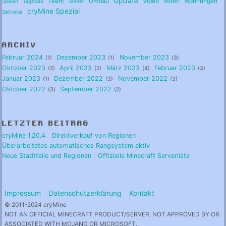
Update
Team
Umbau
Video
Voten
Wohnungen
Spawn
Tagebau
Teaser
cryMine Spezial
Zeitreise
ARCHIV
Februar 2024
Dezember 2023
November 2023
1
1
3
Oktober 2023
April 2023
März 2023
Februar 2023
2
2
4
3
Januar 2023
Dezember 2022
November 2022
1
3
3
Oktober 2022
September 2022
3
2
LETZTER BEITRAG
cryMine 1.20.4
Direktverkauf von Regionen
Überarbeitetes automatisches Rangsystem aktiv
Neue Stadtteile und Regionen
Offizielle Minecraft Serverliste
Impressum
Datenschutzerklärung
Kontakt
© 2011-2024 cryMine
NOT AN OFFICIAL MINECRAFT PRODUCT/SERVER. NOT APPROVED BY OR
ASSOCIATED WITH MOJANG OR MICROSOFT.